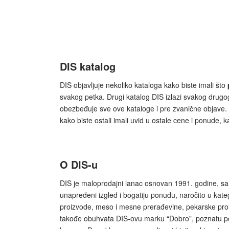
DIS katalog
DIS objavljuje nekoliko kataloga kako biste imali što
svakog petka. Drugi katalog DIS izlazi svakog drug
obezbeđuje sve ove kataloge i pre zvanične objave.
kako biste ostali imali uvid u ostale cene i ponude, 
O DIS-u
DIS je maloprodajni lanac osnovan 1991. godine, sa
unapređeni izgled i bogatiju ponudu, naročito u kat
proizvode, meso i mesne prerađevine, pekarske proizv
takođe obuhvata DIS-ovu marku “Dobro”, poznatu po v