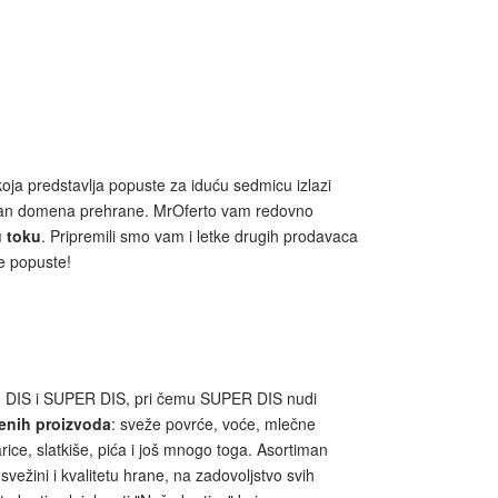
 koja predstavlja popuste za iduću sedmicu izlazi
izvan domena prehrane. MrOferto vam redovno
u toku
. Pripremili smo vam i letke drugih prodavaca
e popuste!
ca: DIS i SUPER DIS, pri čemu SUPER DIS nudi
enih proizvoda
: sveže povrće, voće, mlečne
ice, slatkiše, pića i još mnogo toga. Asortiman
žini i kvalitetu hrane, na zadovoljstvo svih