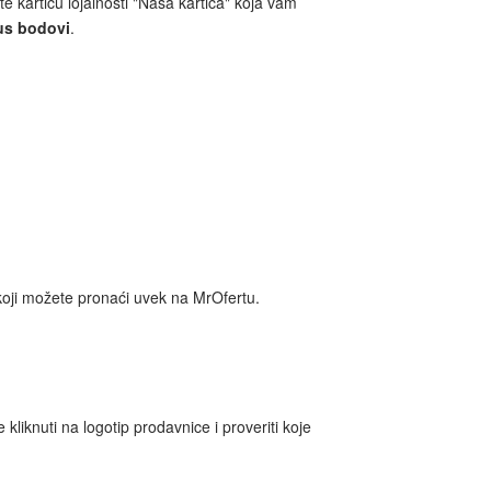
e karticu lojalnosti "Naša kartica" koja vam
us bodovi
.
koji možete pronaći uvek na MrOfertu.
kliknuti na logotip prodavnice i proveriti koje