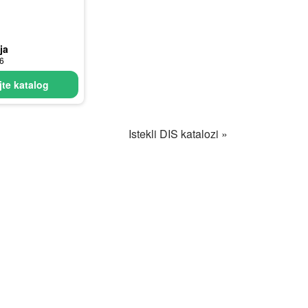
ja
26
te katalog
Istekli DIS katalozi »