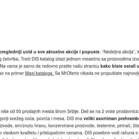
pregledniji uvid u sve aktuelne akcije i popuste
. “Nedeljna akcija”,
og četvrtka. Treći DIS katalog izlazi jednom mesečno sa proizvodima 
 Na vama je samo da redovno pratite našu stranicu
kako biste ostali 
kao na primer
Maxi kataloge.
Sa MrOferto nikada ne propuštate najnovij
 više od 50 prodajnih mesta širom Srbije. Deli se na 2 vrste prodavni
egoriji svežeg voća, povrća i mesa. DIS ima
veliki asortiman prehramb
ode, smrznutu hranu, konzervirane proizvode, testenine, pirinač, žitar
isokom kvalitetu i pristupačnim cenama. DIS posebno vodi računa o sve