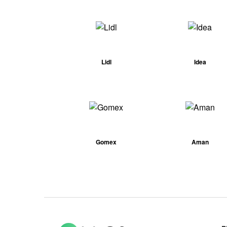
Lidl
Idea
Gomex
Aman