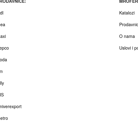
RODAVNICE:
MROFER
dl
Katalozi
dea
Prodavni
axi
O nama
epco
Uslovi i p
oda
m
lly
IS
niverexport
etro