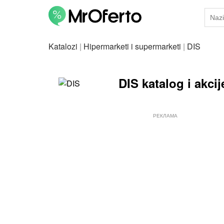
Katalozi
|
Hipermarketi i supermarketi
|
DIS
DIS katalog i akcij
РЕКЛАМА