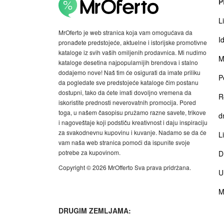
P
Li
MrOferto je web stranica koja vam omogućava da
I
pronađete predstojeće, aktuelne i istorijske promotivne
kataloge iz svih vaših omiljenih prodavnica. Mi nudimo
M
kataloge desetina najpopularnijih brendova i stalno
dodajemo nove! Naš tim će osigurati da imate priliku
P
da pogledate sve predstojeće kataloge čim postanu
dostupni, tako da ćete imati dovoljno vremena da
R
iskoristite prednosti neverovatnih promocija. Pored
toga, u našem časopisu pružamo razne savete, trikove
d
i nagoveštaje koji podstiču kreativnost i daju inspiraciju
za svakodnevnu kupovinu i kuvanje. Nadamo se da će
Li
vam naša web stranica pomoći da ispunite svoje
potrebe za kupovinom.
D
Copyright © 2026 MrOfferto Sva prava pridržana.
U
M
DRUGIM ZEMLJAMA: