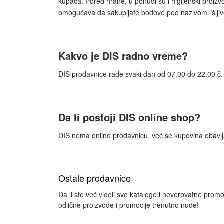
kupaca. Pored hrane, u ponudi su i higijenski proizvo
omogućava da sakupljate bodove pod nazivom "šljive
Kakvo je DIS radno vreme?
DIS prodavnice rade svaki dan od 07.00 do 22.00 č.
Da li postoji DIS online shop?
DIS nema online prodavnicu, već se kupovina obavlja
Ostale prodavnice
Da li ste već videli sve kataloge i neverovatne promo
odlične proizvode i promocije trenutno nude!