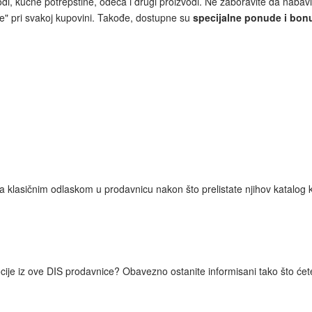
di, kućne potrepštine, odeća i drugi proizvodi. Ne zaboravite da nabavit
" pri svakoj kupovini. Takođe, dostupne su
specijalne ponude i bon
 klasičnim odlaskom u prodavnicu nakon što prelistate njihov katalog 
cije iz ove DIS prodavnice? Obavezno ostanite informisani tako što ćete 