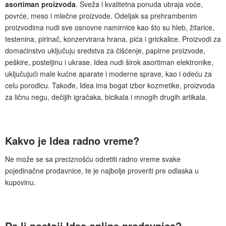
asortiman proizvoda
. Sveža i kvalitetna ponuda ubraja voće,
povrće, meso i mlečne proizvode. Odeljak sa prehrambenim
proizvodima nudi sve osnovne namirnice kao što su hleb, žitarice,
testenina, pirinač, konzervirana hrana, pića i grickalice. Proizvodi za
domaćinstvo uključuju sredstva za čišćenje, papirne proizvode,
peškire, posteljinu i ukrase. Idea nudi širok asortiman elektronike,
uključujući male kućne aparate i moderne sprave, kao i odeću za
celu porodicu. Takođe, Idea ima bogat izbor kozmetike, proizvoda
za ličnu negu, dečijih igračaka, bicikala i mnogih drugih artikala.
Kakvo je Idea radno vreme?
Ne može se sa preciznošću odretiti radno vreme svake
pojedinačne prodavnice, te je najbolje proveriti pre odlaska u
kupovinu.
Da li postoji Idea online prodavnica?