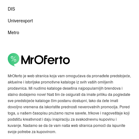
DIS
Univerexport
Metro
MrOferto je web stranica koja vam omogućava da pronađete predstojeće,
aktuelne i istorijske promotivne kataloge iz svih vaših omiljenih
prodavnica. Mi nudimo kataloge desetina najpopularnijih brendova i
stalno dodajemo nove! Naš tim će osigurati da imate priliku da pogledate
sve predstojeće kataloge čim postanu dostupni, tako da ćete imati
dovoljno vremena da iskoristite prednosti neverovatnih promocija. Pored
toga, u našem časopisu pružamo razne savete, trikove i nagoveštaje koji
podstiču kreativnost i daju inspiraciju za svakodnevnu kupovinu i
kuvanje. Nadamo se da će vam naša web stranica pomoći da ispunite
svoje potrebe za kupovinom.