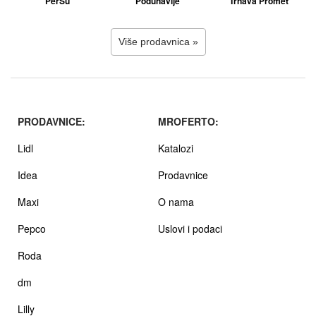
PerSu
Podunavlje
Trnava Promet
Više prodavnica »
PRODAVNICE:
MROFERTO:
Lidl
Katalozi
Idea
Prodavnice
Maxi
O nama
Pepco
Uslovi i podaci
Roda
dm
Lilly