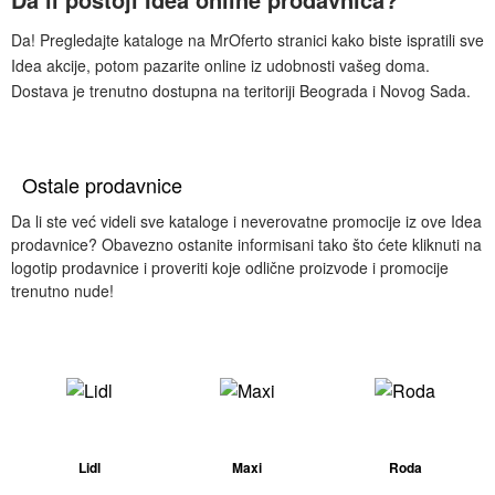
Da! Pregledajte kataloge na MrOferto stranici kako biste ispratili sve
Idea akcije, potom pazarite online iz udobnosti vašeg doma.
Dostava je trenutno dostupna na teritoriji Beograda i Novog Sada.
Ostale prodavnice
Da li ste već videli sve kataloge i neverovatne promocije iz ove Idea
prodavnice? Obavezno ostanite informisani tako što ćete kliknuti na
logotip prodavnice i proveriti koje odlične proizvode i promocije
trenutno nude!
Lidl
Maxi
Roda