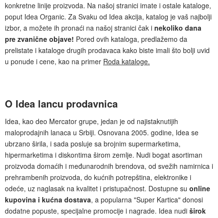
konkretne linije proizvoda. Na našoj stranici imate i ostale kataloge,
poput Idea Organic. Za Svaku od Idea akcija, katalog je vaš najbolji
izbor, a možete ih pronaći na našoj stranici čak i
nekoliko dana
pre zvanične objave!
Pored ovih kataloga, predlažemo da
prelistate i kataloge drugih prodavaca kako biste imali što bolji uvid
u ponude i cene, kao na primer
Roda kataloge.
O Idea lancu prodavnica
Idea, kao deo Mercator grupe, jedan je od najistaknutijih
maloprodajnih lanaca u Srbiji. Osnovana 2005. godine, Idea se
ubrzano širila, i sada posluje sa brojnim supermarketima,
hipermarketima i diskontima širom zemlje. Nudi bogat asortiman
proizvoda domaćih i međunarodnih brendova, od svežih namirnica i
prehrambenih proizvoda, do kućnih potrepština, elektronike i
odeće, uz naglasak na kvalitet i pristupačnost. Dostupne su
online
kupovina i kućna dostava
, a popularna "Super Kartica" donosi
dodatne popuste, specijalne promocije i nagrade. Idea nudi
širok