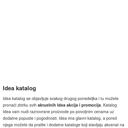
Idea katalog
Idea katalog se objavljuje svakog drugog ponedeljka i tu možete
pronaći zbirku svih
aktuelnih Idea akcija i promocija
. Katalog
Idea vam nudi raznovrsne proizvode po povoljnim cenama uz
dodatne popuste i pogodnosti. Idea ima glavni katalog, a pored
njega možete da pratite i dodatne kataloge koji stavljaju akcenat na