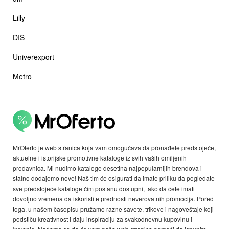
Lilly
DIS
Univerexport
Metro
MrOferto je web stranica koja vam omogućava da pronađete predstojeće,
aktuelne i istorijske promotivne kataloge iz svih vaših omiljenih
prodavnica. Mi nudimo kataloge desetina najpopularnijih brendova i
stalno dodajemo nove! Naš tim će osigurati da imate priliku da pogledate
sve predstojeće kataloge čim postanu dostupni, tako da ćete imati
dovoljno vremena da iskoristite prednosti neverovatnih promocija. Pored
toga, u našem časopisu pružamo razne savete, trikove i nagoveštaje koji
podstiču kreativnost i daju inspiraciju za svakodnevnu kupovinu i