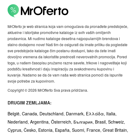
MrOferto je web stranica koja vam omogućava da pronađete predstojeće,
aktuelne i istorijske promotivne kataloge iz svih vaših omiljenih
prodavnica. Mi nudimo kataloge desetina najpopularnijih brendova i
stalno dodajemo nove! Naš tim će osigurati da imate priliku da pogledate
sve predstojeće kataloge čim postanu dostupni, tako da ćete imati
dovoljno vremena da iskoristite prednosti neverovatnih promocija. Pored
toga, u našem časopisu pružamo razne savete, trikove i nagoveštaje koji
podstiču kreativnost i daju inspiraciju za svakodnevnu kupovinu i
kuvanje. Nadamo se da će vam naša web stranica pomoći da ispunite
svoje potrebe za kupovinom.
Copyright © 2026 MrOfferto Sva prava pridržana.
DRUGIM ZEMLJAMA:
België,
Canada,
Deutschland,
Danmark,
Ελλάδα,
Italia,
Nederland,
Argentina,
Österreich,
България,
Brasil,
Schweiz,
Cyprus,
Česko,
Estonia,
España,
Suomi,
France,
Great Britain,