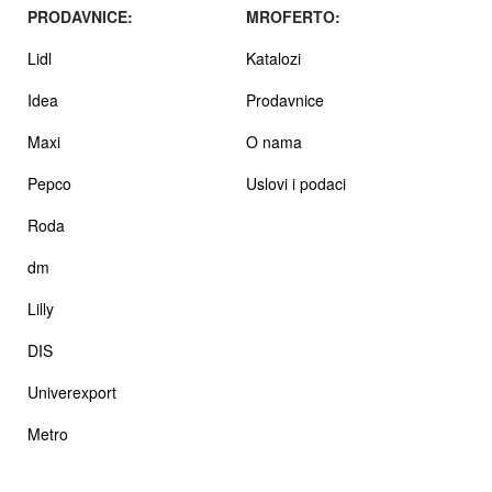
PRODAVNICE:
MROFERTO:
Lidl
Katalozi
Idea
Prodavnice
Maxi
O nama
Pepco
Uslovi i podaci
Roda
dm
Lilly
DIS
Univerexport
Metro