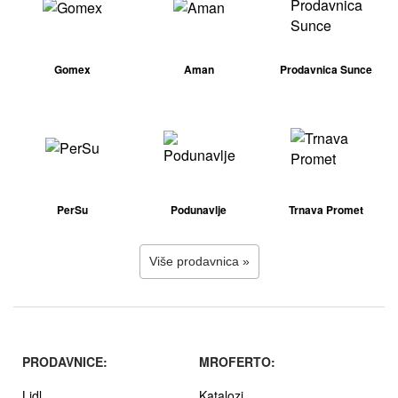
Gomex
Aman
Prodavnica Sunce
PerSu
Podunavlje
Trnava Promet
Više prodavnica »
PRODAVNICE:
MROFERTO:
Lidl
Katalozi