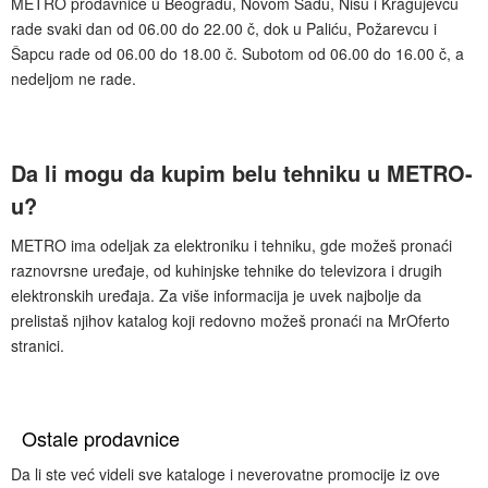
METRO prodavnice u Beogradu, Novom Sadu, Nišu i Kragujevcu
rade svaki dan od 06.00 do 22.00 č, dok u Paliću, Požarevcu i
Šapcu rade od 06.00 do 18.00 č. Subotom od 06.00 do 16.00 č, a
nedeljom ne rade.
Da li mogu da kupim belu tehniku u METRO-
u?
METRO ima odeljak za elektroniku i tehniku, gde možeš pronaći
raznovrsne uređaje, od kuhinjske tehnike do televizora i drugih
elektronskih uređaja. Za više informacija je uvek najbolje da
prelistaš njihov katalog koji redovno možeš pronaći na MrOferto
stranici.
Ostale prodavnice
Da li ste već videli sve kataloge i neverovatne promocije iz ove