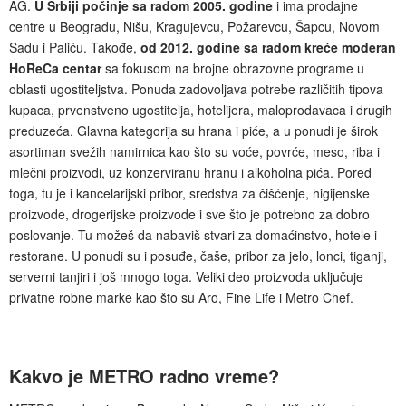
AG.
U Srbiji počinje sa radom 2005. godine
i ima prodajne
centre u Beogradu, Nišu, Kragujevcu, Požarevcu, Šapcu, Novom
Sadu i Paliću. Takođe,
od 2012. godine sa radom kreće moderan
HoReCa centar
sa fokusom na brojne obrazovne programe u
oblasti ugostiteljstva. Ponuda zadovoljava potrebe različitih tipova
kupaca, prvenstveno ugostitelja, hotelijera, maloprodavaca i drugih
preduzeća. Glavna kategorija su hrana i piće, a u ponudi je širok
asortiman svežih namirnica kao što su voće, povrće, meso, riba i
mlečni proizvodi, uz konzerviranu hranu i alkoholna pića. Pored
toga, tu je i kancelarijski pribor, sredstva za čišćenje, higijenske
proizvode, drogerijske proizvode i sve što je potrebno za dobro
poslovanje. Tu možeš da nabaviš stvari za domaćinstvo, hotele i
restorane. U ponudi su i posuđe, čaše, pribor za jelo, lonci, tiganji,
serverni tanjiri i još mnogo toga. Veliki deo proizvoda uključuje
privatne robne marke kao što su Aro, Fine Life i Metro Chef.
Kakvo je METRO radno vreme?