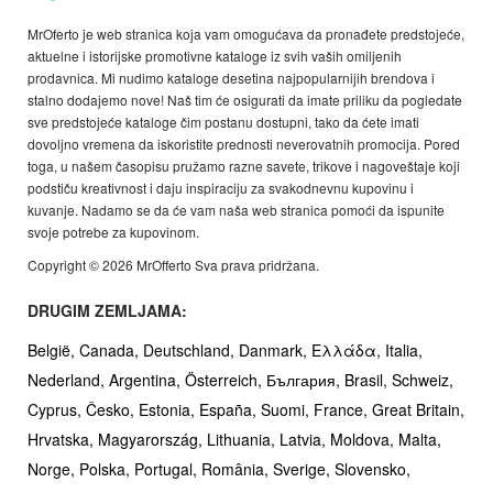
MrOferto je web stranica koja vam omogućava da pronađete predstojeće,
aktuelne i istorijske promotivne kataloge iz svih vaših omiljenih
prodavnica. Mi nudimo kataloge desetina najpopularnijih brendova i
stalno dodajemo nove! Naš tim će osigurati da imate priliku da pogledate
sve predstojeće kataloge čim postanu dostupni, tako da ćete imati
dovoljno vremena da iskoristite prednosti neverovatnih promocija. Pored
toga, u našem časopisu pružamo razne savete, trikove i nagoveštaje koji
podstiču kreativnost i daju inspiraciju za svakodnevnu kupovinu i
kuvanje. Nadamo se da će vam naša web stranica pomoći da ispunite
svoje potrebe za kupovinom.
Copyright © 2026 MrOfferto Sva prava pridržana.
DRUGIM ZEMLJAMA:
België,
Canada,
Deutschland,
Danmark,
Ελλάδα,
Italia,
Nederland,
Argentina,
Österreich,
България,
Brasil,
Schweiz,
Cyprus,
Česko,
Estonia,
España,
Suomi,
France,
Great Britain,
Hrvatska,
Magyarország,
Lithuania,
Latvia,
Moldova,
Malta,
Norge,
Polska,
Portugal,
România,
Sverige,
Slovensko,