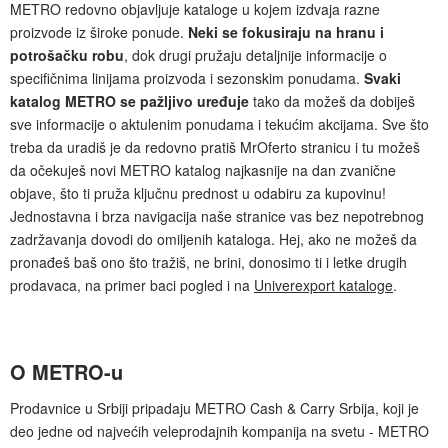
METRO redovno objavljuje kataloge u kojem izdvaja razne
proizvode iz široke ponude.
Neki se fokusiraju na hranu i
potrošačku robu
, dok drugi pružaju detaljnije informacije o
specifičnima linijama proizvoda i sezonskim ponudama.
Svaki
katalog METRO se pažljivo uređuje
tako da možeš da dobiješ
sve informacije o aktulenim ponudama i tekućim akcijama. Sve što
treba da uradiš je da redovno pratiš MrOferto stranicu i tu možeš
da očekuješ novi METRO katalog najkasnije na dan zvanične
objave, što ti pruža ključnu prednost u odabiru za kupovinu!
Jednostavna i brza navigacija naše stranice vas bez nepotrebnog
zadržavanja dovodi do omiljenih kataloga. Hej, ako ne možeš da
pronađeš baš ono što tražiš, ne brini, donosimo ti i letke drugih
prodavaca, na primer baci pogled i na
Univerexport kataloge
.
O METRO-u
Prodavnice u Srbiji pripadaju METRO Cash & Carry Srbija, koji je
deo jedne od najvećih veleprodajnih kompanija na svetu - METRO