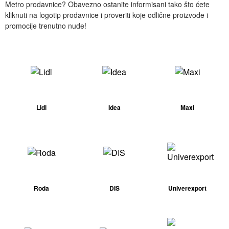
Metro prodavnice? Obavezno ostanite informisani tako što ćete
kliknuti na logotip prodavnice i proveriti koje odlične proizvode i
promocije trenutno nude!
Lidl
Idea
Maxi
Roda
DIS
Univerexport