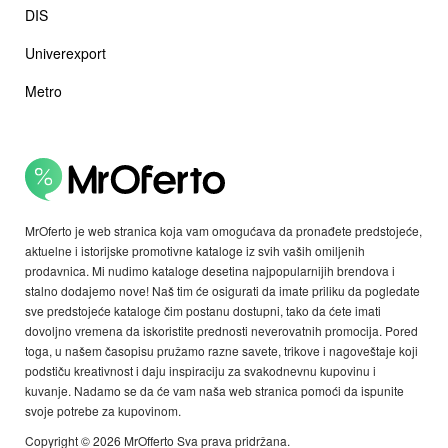
DIS
Univerexport
Metro
MrOferto je web stranica koja vam omogućava da pronađete predstojeće,
aktuelne i istorijske promotivne kataloge iz svih vaših omiljenih
prodavnica. Mi nudimo kataloge desetina najpopularnijih brendova i
stalno dodajemo nove! Naš tim će osigurati da imate priliku da pogledate
sve predstojeće kataloge čim postanu dostupni, tako da ćete imati
dovoljno vremena da iskoristite prednosti neverovatnih promocija. Pored
toga, u našem časopisu pružamo razne savete, trikove i nagoveštaje koji
podstiču kreativnost i daju inspiraciju za svakodnevnu kupovinu i
kuvanje. Nadamo se da će vam naša web stranica pomoći da ispunite
svoje potrebe za kupovinom.
Copyright © 2026 MrOfferto Sva prava pridržana.