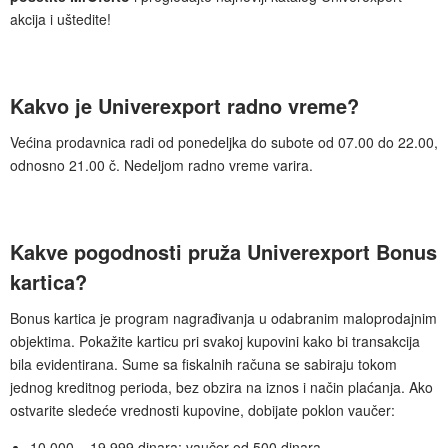
akcija i uštedite!
Kakvo je Univerexport radno vreme?
Većina prodavnica radi od ponedeljka do subote od 07.00 do 22.00,
odnosno 21.00 č. Nedeljom radno vreme varira.
Kakve pogodnosti pruža Univerexport Bonus
kartica?
Bonus kartica je program nagrađivanja u odabranim maloprodajnim
objektima. Pokažite karticu pri svakoj kupovini kako bi transakcija
bila evidentirana. Sume sa fiskalnih računa se sabiraju tokom
jednog kreditnog perioda, bez obzira na iznos i način plaćanja. Ako
ostvarite sledeće vrednosti kupovine, dobijate poklon vaučer:
10.000 – 19.999 dinara: vaučer od 500 dinara