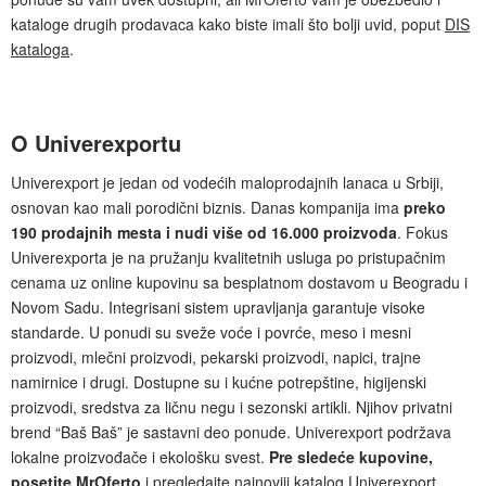
kataloge drugih prodavaca kako biste imali što bolji uvid, poput
DIS
kataloga
.
O Univerexportu
Univerexport je jedan od vodećih maloprodajnih lanaca u Srbiji,
osnovan kao mali porodični biznis. Danas kompanija ima
preko
190 prodajnih mesta i nudi više od 16.000 proizvoda
. Fokus
Univerexporta je na pružanju kvalitetnih usluga po pristupačnim
cenama uz online kupovinu sa besplatnom dostavom u Beogradu i
Novom Sadu. Integrisani sistem upravljanja garantuje visoke
standarde. U ponudi su sveže voće i povrće, meso i mesni
proizvodi, mlečni proizvodi, pekarski proizvodi, napici, trajne
namirnice i drugi. Dostupne su i kućne potrepštine, higijenski
proizvodi, sredstva za ličnu negu i sezonski artikli. Njihov privatni
brend “Baš Baš” je sastavni deo ponude. Univerexport podržava
lokalne proizvođače i ekološku svest.
Pre sledeće kupovine,
posetite MrOferto
i pregledajte najnoviji katalog Univerexport