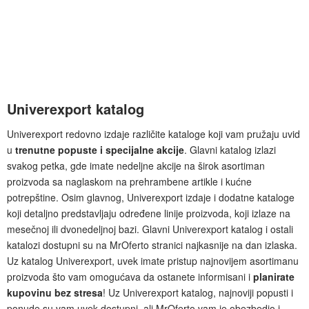
Univerexport katalog
Univerexport redovno izdaje različite kataloge koji vam pružaju uvid
u
trenutne popuste i specijalne akcije
. Glavni katalog izlazi
svakog petka, gde imate nedeljne akcije na širok asortiman
proizvoda sa naglaskom na prehrambene artikle i kućne
potrepštine. Osim glavnog, Univerexport izdaje i dodatne kataloge
koji detaljno predstavljaju određene linije proizvoda, koji izlaze na
mesečnoj ili dvonedeljnoj bazi. Glavni Univerexport katalog i ostali
katalozi dostupni su na MrOferto stranici najkasnije na dan izlaska.
Uz katalog Univerexport, uvek imate pristup najnovijem asortimanu
proizvoda što vam omogućava da ostanete informisani i
planirate
kupovinu bez stresa
! Uz Univerexport katalog, najnoviji popusti i
ponude su vam uvek dostupni, ali MrOferto vam je obezbedio i