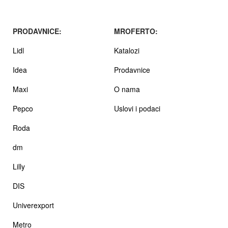
PRODAVNICE:
MROFERTO:
Lidl
Katalozi
Idea
Prodavnice
Maxi
O nama
Pepco
Uslovi i podaci
Roda
dm
Lilly
DIS
Univerexport
Metro