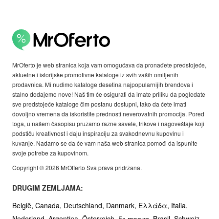
MrOferto je web stranica koja vam omogućava da pronađete predstojeće,
aktuelne i istorijske promotivne kataloge iz svih vaših omiljenih
prodavnica. Mi nudimo kataloge desetina najpopularnijih brendova i
stalno dodajemo nove! Naš tim će osigurati da imate priliku da pogledate
sve predstojeće kataloge čim postanu dostupni, tako da ćete imati
dovoljno vremena da iskoristite prednosti neverovatnih promocija. Pored
toga, u našem časopisu pružamo razne savete, trikove i nagoveštaje koji
podstiču kreativnost i daju inspiraciju za svakodnevnu kupovinu i
kuvanje. Nadamo se da će vam naša web stranica pomoći da ispunite
svoje potrebe za kupovinom.
Copyright © 2026 MrOfferto Sva prava pridržana.
DRUGIM ZEMLJAMA:
België,
Canada,
Deutschland,
Danmark,
Ελλάδα,
Italia,
Nederland,
Argentina,
Österreich,
България,
Brasil,
Schweiz,